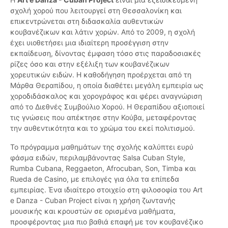
σχολή χορού που λειτουργεί στη Θεσσαλονίκη και
επικεντρώνεται στη διδασκαλία αυθεντικών
κουβανέζικων και λάτιν χορών. Από το 2009, η σχολή
έχει υιοθετήσει μια ιδιαίτερη προσέγγιση στην
εκπαίδευση, δίνοντας έμφαση τόσο στις παραδοσιακές
ρίζες όσο και στην εξέλιξη των κουβανέζικων
χορευτικών ειδών. Η καθοδήγηση προέρχεται από τη
Μάρθα Θεραπίδου, η οποία διαθέτει μεγάλη εμπειρία ως
χοροδιδάσκαλος και χορογράφος και φέρει αναγνώριση
από το Διεθνές Συμβούλιο Χορού. Η Θεραπίδου αξιοποιεί
τις γνώσεις που απέκτησε στην Κούβα, μεταφέροντας
την αυθεντικότητα και το χρώμα του εκεί πολιτισμού.
Το πρόγραμμα μαθημάτων της σχολής καλύπτει ευρύ
φάσμα ειδών, περιλαμβάνοντας Salsa Cuban Style,
Rumba Cubana, Reggaeton, Afrocuban, Son, Timba και
Rueda de Casino, με επιλογές για όλα τα επίπεδα
εμπειρίας. Ένα ιδιαίτερο στοιχείο στη φιλοσοφία του Art
e Danza - Cuban Project είναι η χρήση ζωντανής
μουσικής και κρουστών σε ορισμένα μαθήματα,
προσφέροντας μια πιο βαθιά επαφή με τον κουβανέζικο