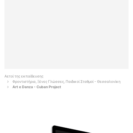
Αετοί της εκπαίδευσης
Φροντιστήρια, Ξένες Γλώσσες, Παιδικοί Σταθμοί - Θεσσαλονίκη
Art e Danza - Cuban Project