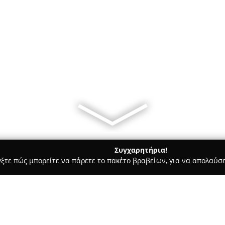
Συγχαρητήρια!
γξτε πώς μπορείτε να πάρετε το πακέτο βραβείων, για να απολαύσε
ώσσες, Παιδικοί Σταθμοί - Ζωγράφου
ARISTON IB Private Tutor