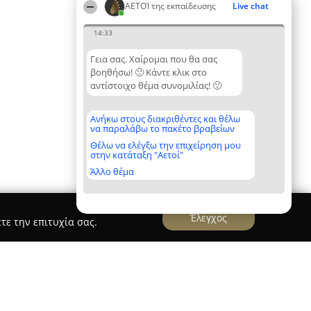
ΑΕΤΟΊ της εκπαίδευσης
Live chat
14:33
Γεια σας. Χαίρομαι που θα σας
βοηθήσω! 🙂 Κάντε κλικ στο
αντίστοιχο θέμα συνομιλίας! 🙂
Ανήκω στους διακριθέντες και θέλω
να παραλάβω το πακέτο βραβείων
Θέλω να ελέγξω την επιχείρηση μου
στην κατάταξη "Αετοί"
Άλλο θέμα
Έλεγχος
τε την επιτυχία σας.
s