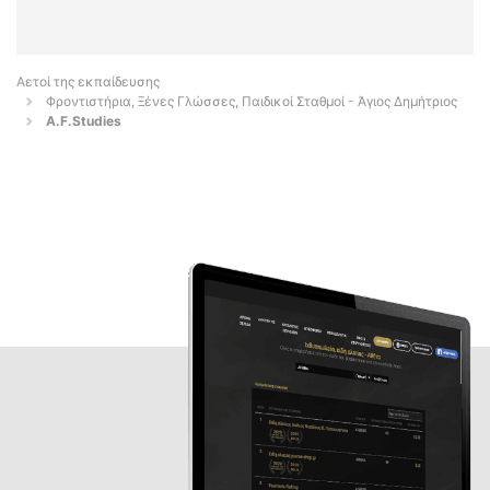
Αετοί της εκπαίδευσης
Φροντιστήρια, Ξένες Γλώσσες, Παιδικοί Σταθμοί - Άγιος Δημήτριος
A.F.Studies