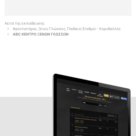
Αετοί της εκπαίδευσης
Φροντιστήρια, Ξένες Γλώσσες, Παιδικοί Σταθμοί - Κορυδαλλός
ABC ΚΕΝΤΡΟ ΞΕΝΩΝ ΓΛΩΣΣΩΝ