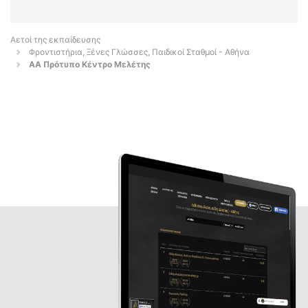
Αετοί της εκπαίδευσης
Φροντιστήρια, Ξένες Γλώσσες, Παιδικοί Σταθμοί - Αθήνα
AA Πρότυπο Κέντρο Μελέτης