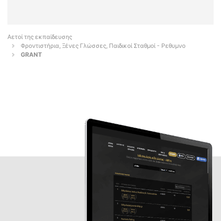
Αετοί της εκπαίδευσης
Φροντιστήρια, Ξένες Γλώσσες, Παιδικοί Σταθμοί - Ρεθυμνο
GRANT