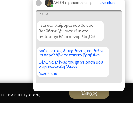
ΑΕΤΟΊ της εκπαίδευσης
Live chat
11:54
Γεια σας. Χαίρομαι που θα σας
βοηθήσω! 🙂 Κάντε κλικ στο
αντίστοιχο θέμα συνομιλίας! 🙂
Ανήκω στους διακριθέντες και θέλω
να παραλάβω το πακέτο βραβείων
Θέλω να ελέγξω την επιχείρηση μου
στην κατάταξη "Αετοί"
Άλλο θέμα
Έλεγχος
τε την επιτυχία σας.