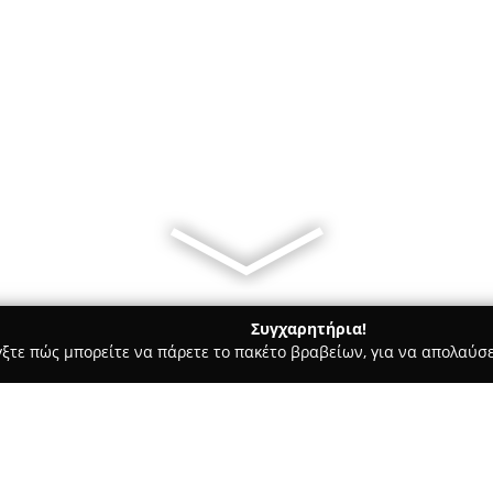
Συγχαρητήρια!
γξτε πώς μπορείτε να πάρετε το πακέτο βραβείων, για να απολαύσε
σσες, Παιδικοί Σταθμοί - Κηφισιά
Health Studies - integrated