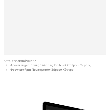
Αετοί της εκπαίδευσης
Φροντιστήρια, Ξένες Γλώσσες, Παιδικοί Σταθμοί - Σέρρες
Φροντιστήρια Πουκαμισάς-Σέρρες Κέντρο