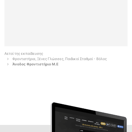
Αετοί της εκπαίδευσης
Φροντιστήρια, Ξένες Γλώσσες, Παιδικοί Σταθμοί - Βόλος
Άνοδος Φροντιστήριο Μ.Ε