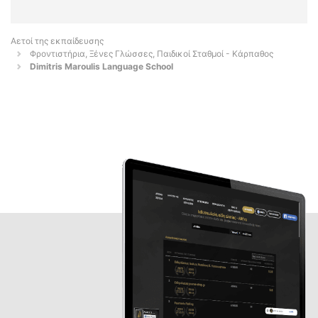
Αετοί της εκπαίδευσης
Φροντιστήρια, Ξένες Γλώσσες, Παιδικοί Σταθμοί - Κάρπαθος
Dimitris Maroulis Language School