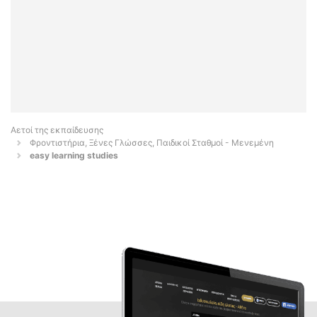
Αετοί της εκπαίδευσης
Φροντιστήρια, Ξένες Γλώσσες, Παιδικοί Σταθμοί - Μενεμένη
easy learning studies