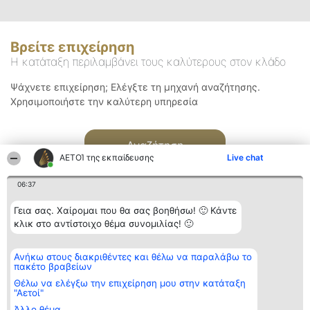
Βρείτε επιχείρηση
Η κατάταξη περιλαμβάνει τους καλύτερους στον κλάδο
Ψάχνετε επιχείρηση; Ελέγξτε τη μηχανή αναζήτησης.
Χρησιμοποιήστε την καλύτερη υπηρεσία
Αναζήτηση
ΑΕΤΟΊ της εκπαίδευσης
Live chat
06:37
Γεια σας. Χαίρομαι που θα σας βοηθήσω! 🙂 Κάντε
κλικ στο αντίστοιχο θέμα συνομιλίας! 🙂
Διοργανωτής της
Κατάταξη
Επικοινωνία
Ανήκω στους διακριθέντες και θέλω να παραλάβω το
κατάταξης
Διακριθέντες
Επικοινωνία
πακέτο βραβείων
BEAUTIFUL COMPANY
Λίστα όλων
Μονοπρόσωπη ΙΚΕ
των
Θέλω να ελέγξω την επιχείρηση μου στην κατάταξη
ΤΗΛ. ΕΠΙΚΟΙΝΩΝΙΑΣ:
διακριθέντων
"Αετοί"
2104128019
Μεθοδολογία
Άλλο θέμα
email:
Όροι &