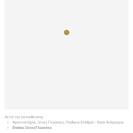
Αετοί της εκπαίδευσης
Φροντιστήρια, Ξένες Γλώσσες, Παιδικοί Σταθμοί - Άγιοι Ανάργυροι
Dodou ΞένεςΓλώσσες