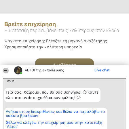
Βρείτε επιχείρηση
Η κατάταξη περιλαμβάνει τους καλύτερους στον κλάδο
Ψάχνετε επιχείρηση; Ελέγξτε τη μηχανή αναζήτησης.
Χρησιμοποιήστε την καλύτερη υπηρεσία
Αναζήτηση
ΑΕΤΟΊ της εκπαίδευσης
Live chat
03:11
Γεια σας. Χαίρομαι που θα σας βοηθήσω! 🙂 Κάντε
κλικ στο αντίστοιχο θέμα συνομιλίας! 🙂
Διοργανωτής της
Κατάταξη
Επικοινωνία
Ανήκω στους διακριθέντες και θέλω να παραλάβω το
κατάταξης
Διακριθέντες
Επικοινωνία
πακέτο βραβείων
BEAUTIFUL COMPANY
Λίστα όλων
Μονοπρόσωπη ΙΚΕ
των
Θέλω να ελέγξω την επιχείρηση μου στην κατάταξη
ΤΗΛ. ΕΠΙΚΟΙΝΩΝΙΑΣ:
διακριθέντων
"Αετοί"
2104128019
Μεθοδολογία