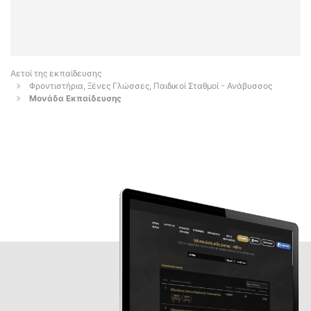
Αετοί της εκπαίδευσης
Φροντιστήρια, Ξένες Γλώσσες, Παιδικοί Σταθμοί - Ανάβυσσος
Μονάδα Εκπαίδευσης