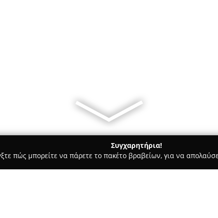
Συγχαρητήρια!
γξτε πώς μπορείτε να πάρετε το πακέτο βραβείων, για να απολαύσε
σσες, Παιδικοί Σταθμοί - Κορυδαλλός
interlingua