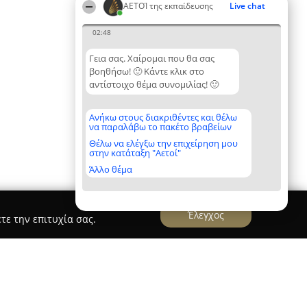
ΑΕΤΟΊ της εκπαίδευσης
Live chat
02:48
Γεια σας. Χαίρομαι που θα σας
βοηθήσω! 🙂 Κάντε κλικ στο
αντίστοιχο θέμα συνομιλίας! 🙂
Ανήκω στους διακριθέντες και θέλω
να παραλάβω το πακέτο βραβείων
Θέλω να ελέγξω την επιχείρηση μου
στην κατάταξη "Αετοί"
Άλλο θέμα
Έλεγχος
τε την επιτυχία σας.