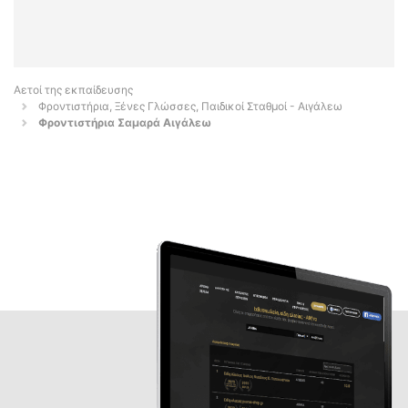
Αετοί της εκπαίδευσης
Φροντιστήρια, Ξένες Γλώσσες, Παιδικοί Σταθμοί - Αιγάλεω
Φροντιστήρια Σαμαρά Αιγάλεω