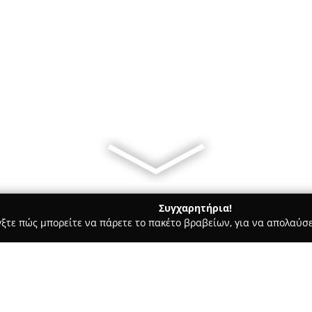
Συγχαρητήρια!
γξτε πώς μπορείτε να πάρετε το πακέτο βραβείων, για να απολαύσε
σσες, Παιδικοί Σταθμοί - Καβάλα
Εξέλιξη στη γνώση - exelixi 