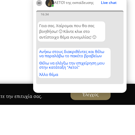
ΑΕΤΟΊ της εκπαίδευσης
Live chat
16:34
Γεια σας. Χαίρομαι που θα σας
βοηθήσω! 🙂 Κάντε κλικ στο
αντίστοιχο θέμα συνομιλίας! 🙂
Ανήκω στους διακριθέντες και θέλω
να παραλάβω το πακέτο βραβείων
Θέλω να ελέγξω την επιχείρηση μου
στην κατάταξη "Αετοί"
Άλλο θέμα
Έλεγχος
τε την επιτυχία σας.
sti gnwsi