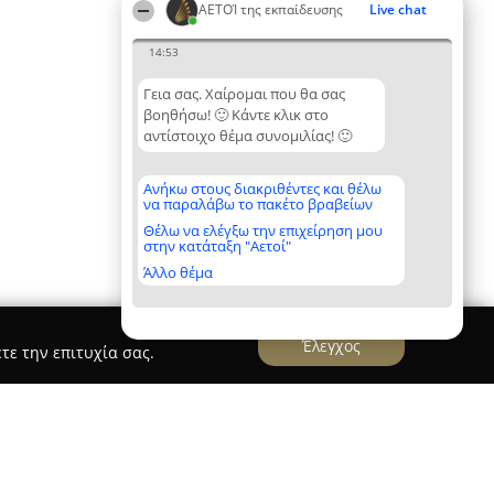
ΑΕΤΟΊ της εκπαίδευσης
Live chat
14:53
Γεια σας. Χαίρομαι που θα σας
βοηθήσω! 🙂 Κάντε κλικ στο
αντίστοιχο θέμα συνομιλίας! 🙂
Ανήκω στους διακριθέντες και θέλω
να παραλάβω το πακέτο βραβείων
Θέλω να ελέγξω την επιχείρηση μου
στην κατάταξη "Αετοί"
Άλλο θέμα
Έλεγχος
τε την επιτυχία σας.