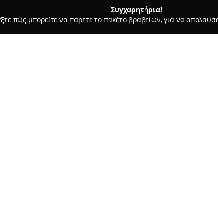
Συγχαρητήρια!
γξτε πώς μπορείτε να πάρετε το πακέτο βραβείων, για να απολαύσε
σσες, Παιδικοί Σταθμοί - Καρλόβασι
Tsesmelis - Kranidiotou 
chool
Σχετικά με την εταιρεία:
Το
Φροντιστήριο Ξένων Γλωσ
καθιερωμένος εκπαιδευτικός ο
Καρλόβασι της Σάμου και έχει
με κύρια έμφαση στην αγγλική
Δείτε περισσότερα >>
καταρτισμένους εκπαιδευτικού
Τσεσμελή και τη Μαρία Τσεσμε
παιδαγωγική προσέγγιση και δι
δημιουργώντας ένα υψηλού επ
Η διδασκαλία βασίζεται σε μον