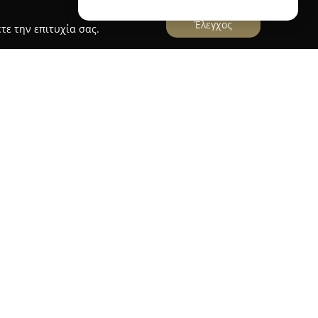
Έλεγχος
τε την επιτυχία σας.
Language School
σών Τσεσμελής - Κρανιδιώτου
είναι ένας
ργανισμός που εδρεύει στην οδό Γοργύρας στο
 ως αντικείμενο την εκμάθηση ξένων γλωσσών,
. Το δυναμικό του φροντιστηρίου περιλαμβάνει
ς, όπως την Τίνα Κρανιδιώτου, τον Δημήτρη
λή, οι οποίοι εφαρμόζουν σύγχρονη
ακρίνονται για την εμπειρία τους,
ιπέδου μαθησιακό περιβάλλον.
τέρνες μεθόδους και αξιοποιεί νέα εκπαιδευτικά