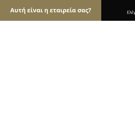
Αυτή είναι η εταιρεία σας?
Ελέ
Αετοί της εκπαίδευσης
Φροντιστήρια, Ξένες Γλώ
Tsesmelis - Kranidiotou Language S
10
(44)
Καρλόβασι, Néon Karlóvasi
Εμφάνιση αριθμού τηλεφώνου