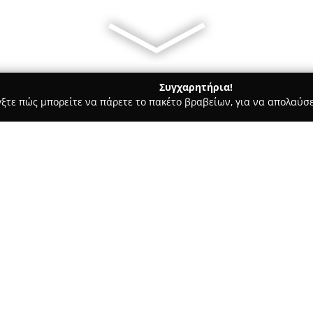
Συγχαρητήρια!
γξτε πώς μπορείτε να πάρετε το πακέτο βραβείων, για να απολαύσε
σσες, Παιδικοί Σταθμοί - Γιαννιτσά
ΚΔΒΜ Σαράντης Μουχτάρ
Σχετικά με την εταιρεία:
Το
Κέντρο Δια Βίου Μάθησης
αποτελεί φορέα εκπαίδευσης κ
παρουσία στον χώρο. Ο βασικ
επιπέδου, προσαρμοσμένων στ
Δείτε περισσότερα >>
και στην αγορά εργασίας. Μέσ