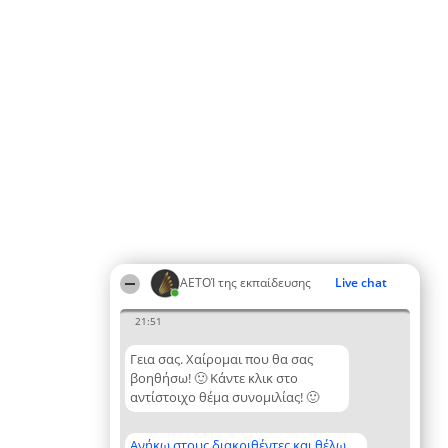
ΑΕΤΟΊ της εκπαίδευσης
Live chat
21:51
Γεια σας. Χαίρομαι που θα σας
βοηθήσω! 🙂 Κάντε κλικ στο
αντίστοιχο θέμα συνομιλίας! 🙂
Ανήκω στους διακριθέντες και θέλω