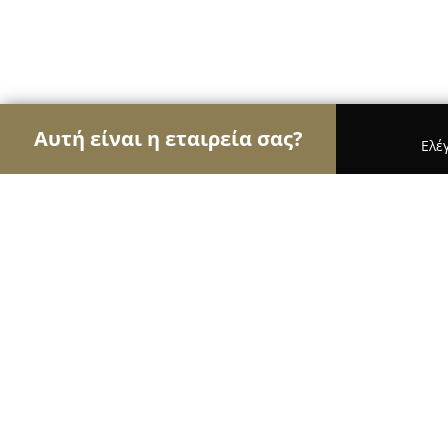
Αυτή είναι η εταιρεία σας?
Ελέ
Αετοί της εκπαίδευσης
Φροντιστήρια, Ξένες Γλώ
ΚΔΒΜ Σαράντης Μουχτάρης