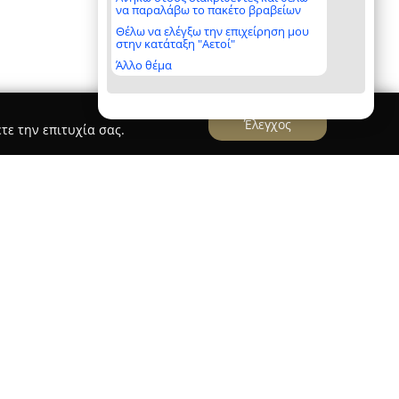
να παραλάβω το πακέτο βραβείων
Θέλω να ελέγξω την επιχείρηση μου
στην κατάταξη "Αετοί"
Άλλο θέμα
Έλεγχος
τε την επιτυχία σας.
ης
 Σαράντης Μουχτάρης
, με έδρα στα Γιαννιτσά,
αι επαγγελματικής κατάρτισης με πολυετή
ός του στόχος είναι η παροχή υπηρεσιών υψηλού
ις σύγχρονες απαιτήσεις των εκπαιδευόμενων
α από τη μακρόχρονη εμπειρία του, το κέντρο