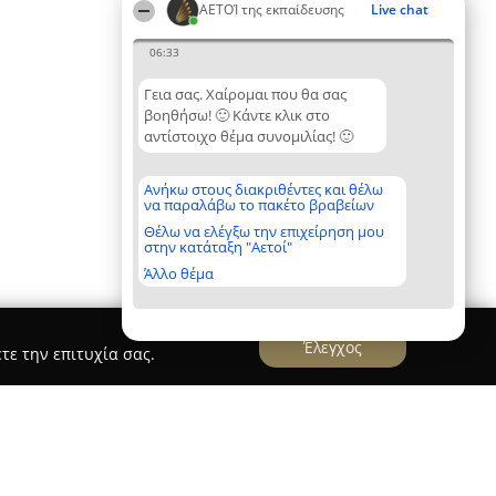
ΑΕΤΟΊ της εκπαίδευσης
Live chat
06:33
Γεια σας. Χαίρομαι που θα σας
βοηθήσω! 🙂 Κάντε κλικ στο
αντίστοιχο θέμα συνομιλίας! 🙂
Ανήκω στους διακριθέντες και θέλω
να παραλάβω το πακέτο βραβείων
Θέλω να ελέγξω την επιχείρηση μου
στην κατάταξη "Αετοί"
Άλλο θέμα
Έλεγχος
τε την επιτυχία σας.