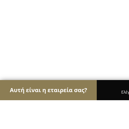
Αυτή είναι η εταιρεία σας?
Ελέ
Αετοί της εκπαίδευσης
Φροντιστήρια, Ξένες Γλώ