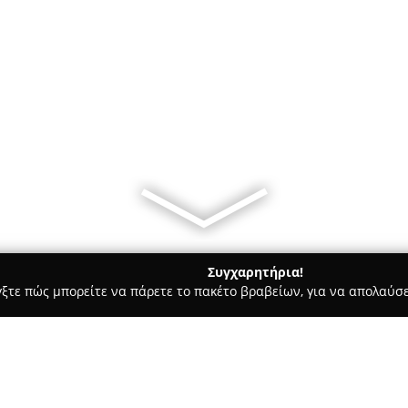
Συγχαρητήρια!
γξτε πώς μπορείτε να πάρετε το πακέτο βραβείων, για να απολαύσε
σσες, Παιδικοί Σταθμοί - Ροδοσ
Iro's Language School