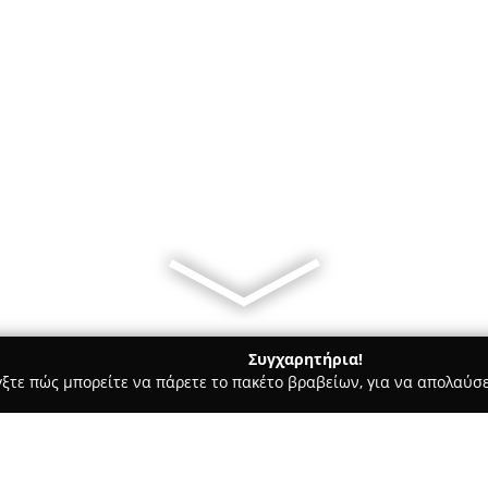
Συγχαρητήρια!
γξτε πώς μπορείτε να πάρετε το πακέτο βραβείων, για να απολαύσε
σσες, Παιδικοί Σταθμοί - Γάζι
Σχολή Χορού Περυσινάκης Νικ