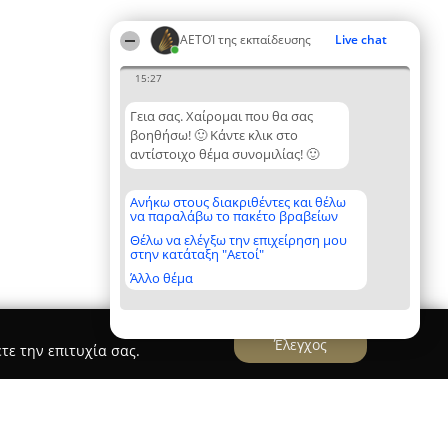
ΑΕΤΟΊ της εκπαίδευσης
Live chat
15:27
Γεια σας. Χαίρομαι που θα σας
βοηθήσω! 🙂 Κάντε κλικ στο
αντίστοιχο θέμα συνομιλίας! 🙂
Ανήκω στους διακριθέντες και θέλω
να παραλάβω το πακέτο βραβείων
Θέλω να ελέγξω την επιχείρηση μου
στην κατάταξη "Αετοί"
Άλλο θέμα
Έλεγχος
τε την επιτυχία σας.
όλαος