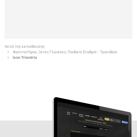
Αετοί της εκπαίδευσης
Φροντιστήρια, Ξένες Γλώσσες, Παιδικοί Σταθμοί - Τριανδρία
Ison Triandria