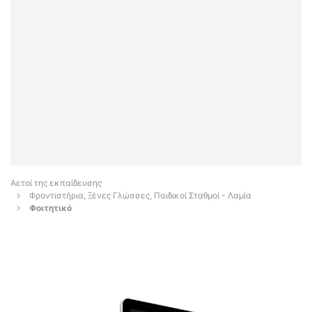
Αετοί της εκπαίδευσης
Φροντιστήρια, Ξένες Γλώσσες, Παιδικοί Σταθμοί - Λαμία
Φοιτητικό