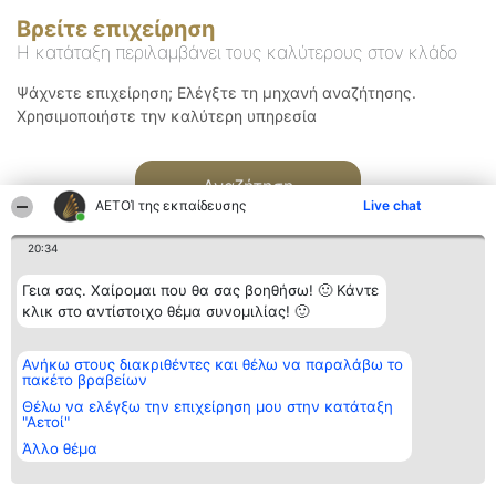
Βρείτε επιχείρηση
Η κατάταξη περιλαμβάνει τους καλύτερους στον κλάδο
Ψάχνετε επιχείρηση; Ελέγξτε τη μηχανή αναζήτησης.
Χρησιμοποιήστε την καλύτερη υπηρεσία
Αναζήτηση
ΑΕΤΟΊ της εκπαίδευσης
Live chat
20:34
Γεια σας. Χαίρομαι που θα σας βοηθήσω! 🙂 Κάντε
κλικ στο αντίστοιχο θέμα συνομιλίας! 🙂
Διοργανωτής της
Κατάταξη
Επικοινωνία
Ανήκω στους διακριθέντες και θέλω να παραλάβω το
κατάταξης
Διακριθέντες
Επικοινωνία
πακέτο βραβείων
BEAUTIFUL COMPANY
Λίστα όλων
Μονοπρόσωπη ΙΚΕ
των
Θέλω να ελέγξω την επιχείρηση μου στην κατάταξη
ΤΗΛ. ΕΠΙΚΟΙΝΩΝΙΑΣ:
διακριθέντων
"Αετοί"
2104128019
Μεθοδολογία
Άλλο θέμα
email:
Όροι &
aetoi@beautifulcompany.co
προϋποθέσεις
ΠΟΛΙΤΙΚΗ