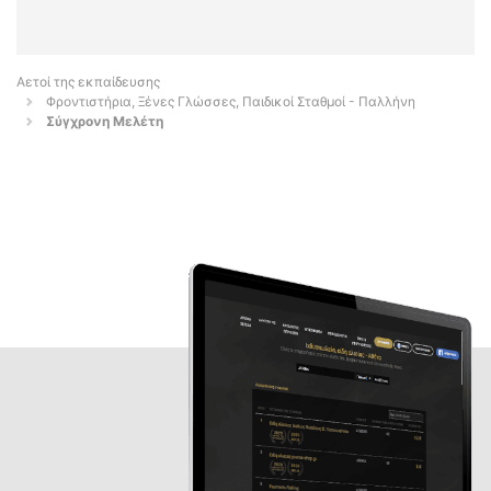
Αετοί της εκπαίδευσης
Φροντιστήρια, Ξένες Γλώσσες, Παιδικοί Σταθμοί - Παλλήνη
Σύγχρονη Μελέτη