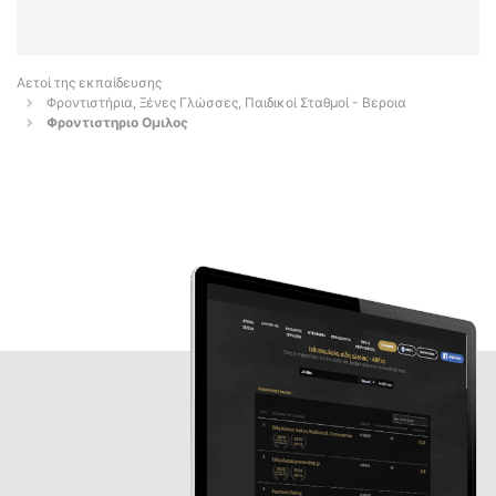
Αετοί της εκπαίδευσης
Φροντιστήρια, Ξένες Γλώσσες, Παιδικοί Σταθμοί - Βεροια
Φροντιστηριο Ομιλος