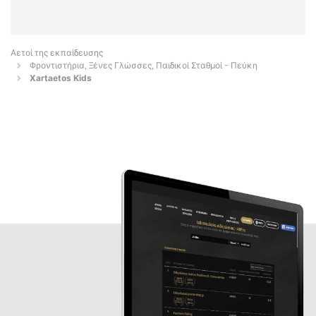
Αετοί της εκπαίδευσης
Φροντιστήρια, Ξένες Γλώσσες, Παιδικοί Σταθμοί - Πεύκη
Xartaetos Kids