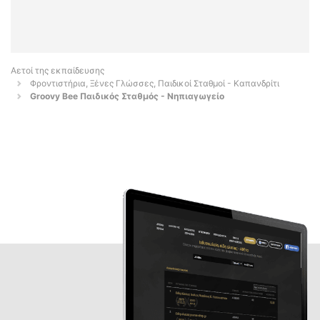
Αετοί της εκπαίδευσης
Φροντιστήρια, Ξένες Γλώσσες, Παιδικοί Σταθμοί - Καπανδρίτι
Groovy Bee Παιδικός Σταθμός - Νηπιαγωγείο