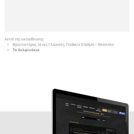
Αετοί της εκπαίδευσης
Φροντιστήρια, Ξένες Γλώσσες, Παιδικοί Σταθμοί - Νεάπολη
Τα δελφινάκια