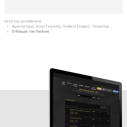
Αετοί της εκπαίδευσης
Φροντιστήρια, Ξένες Γλώσσες, Παιδικοί Σταθμοί - Περιστέρι
Ο Κόσμος του Παιδιού