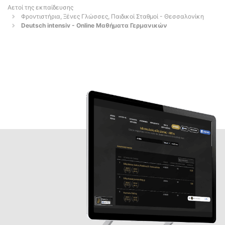
Αετοί της εκπαίδευσης
Φροντιστήρια, Ξένες Γλώσσες, Παιδικοί Σταθμοί - Θεσσαλονίκη
Deutsch intensiv - Online Μαθήματα Γερμανικών