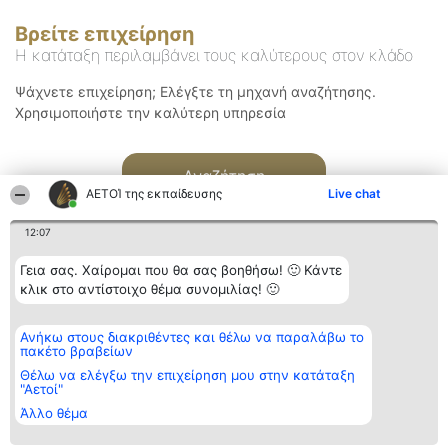
Βρείτε επιχείρηση
Η κατάταξη περιλαμβάνει τους καλύτερους στον κλάδο
Ψάχνετε επιχείρηση; Ελέγξτε τη μηχανή αναζήτησης.
Χρησιμοποιήστε την καλύτερη υπηρεσία
Αναζήτηση
ΑΕΤΟΊ της εκπαίδευσης
Live chat
12:07
Γεια σας. Χαίρομαι που θα σας βοηθήσω! 🙂 Κάντε
κλικ στο αντίστοιχο θέμα συνομιλίας! 🙂
Διοργανωτής της
Κατάταξη
Επικοινωνία
Ανήκω στους διακριθέντες και θέλω να παραλάβω το
κατάταξης
Διακριθέντες
Επικοινωνία
πακέτο βραβείων
BEAUTIFUL COMPANY
Λίστα όλων
Μονοπρόσωπη ΙΚΕ
των
Θέλω να ελέγξω την επιχείρηση μου στην κατάταξη
ΤΗΛ. ΕΠΙΚΟΙΝΩΝΙΑΣ:
διακριθέντων
"Αετοί"
2104128019
Μεθοδολογία
Άλλο θέμα
email:
Όροι &
aetoi@beautifulcompany.co
προϋποθέσεις
ΠΟΛΙΤΙΚΗ