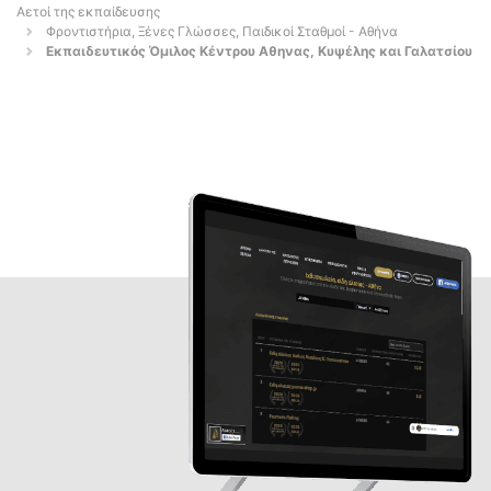
Αετοί της εκπαίδευσης
Φροντιστήρια, Ξένες Γλώσσες, Παιδικοί Σταθμοί - Αθήνα
Εκπαιδευτικός Όμιλος Κέντρου Αθηνας, Κυψέλης και Γαλατσίου