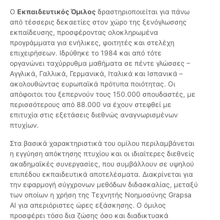
Ο
Εκπαιδευτικός Όμιλος
δραστηριοποιείται για πάνω
από τέσσερις δεκαετίες στον χώρο της ξενόγλωσσης
εκπαίδευσης, προσφέροντας ολοκληρωμένα
προγράμματα για ενήλικες, φοιτητές και στελέχη
επιχειρήσεων. Ιδρύθηκε το 1984 και από τότε
οργανώνει ταχύρρυθμα μαθήματα σε πέντε γλώσσες –
Αγγλικά, Γαλλικά, Γερμανικά, Ιταλικά και Ισπανικά –
ακολουθώντας ευρωπαϊκά πρότυπα ποιότητας. Οι
απόφοιτοι του ξεπερνούν τους 150.000 σπουδαστές, με
περισσότερους από 88.000 να έχουν στεφθεί με
επιτυχία στις εξετάσεις διεθνώς αναγνωρισμένων
πτυχίων.
Στα βασικά χαρακτηριστικά του ομίλου περιλαμβάνεται
η εγγύηση απόκτησης πτυχίου και οι ιδιαίτερες διεθνείς
ακαδημαϊκές συνεργασίες, που συμβάλλουν σε υψηλού
επιπέδου εκπαιδευτικά αποτελέσματα. Διακρίνεται για
την εφαρμογή σύγχρονων μεθόδων διδασκαλίας, μεταξύ
των οποίων η χρήση της Τεχνητής Νοημοσύνης Grapsa
AI για απεριόριστες ώρες εξάσκησης. Ο όμιλος
προσφέρει τόσο δια ζώσης όσο και διαδικτυακά