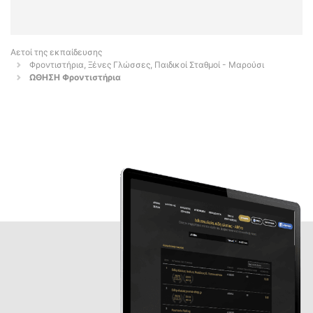
Αετοί της εκπαίδευσης
Φροντιστήρια, Ξένες Γλώσσες, Παιδικοί Σταθμοί - Μαρούσι
ΩΘΗΣΗ Φροντιστήρια