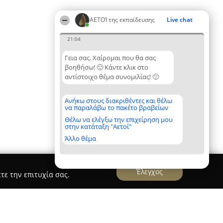
ΑΕΤΟΊ της εκπαίδευσης
Live chat
21:04
Γεια σας. Χαίρομαι που θα σας
βοηθήσω! 🙂 Κάντε κλικ στο
αντίστοιχο θέμα συνομιλίας! 🙂
Ανήκω στους διακριθέντες και θέλω
να παραλάβω το πακέτο βραβείων
Θέλω να ελέγξω την επιχείρηση μου
στην κατάταξη "Αετοί"
Άλλο θέμα
Έλεγχος
τε την επιτυχία σας.