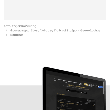
Αετοί της εκπαίδευσης
Φροντιστήρια, Ξένες Γλώσσες, Παιδικοί Σταθμοί - Θεσσαλονίκη
Redditus