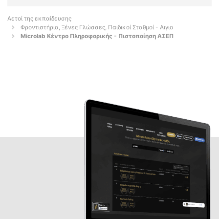
Αετοί της εκπαίδευσης
Φροντιστήρια, Ξένες Γλώσσες, Παιδικοί Σταθμοί - Αιγιο
Microlab Κέντρο Πληροφορικής - Πιστοποίηση ΑΣΕΠ