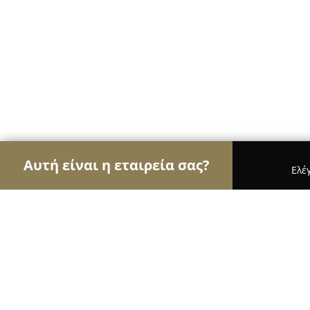
Αυτή είναι η εταιρεία σας?
Ελέ
Αετοί της εκπαίδευσης
Φροντιστήρια, Ξένες Γλώ
KEDU Language school - Kenteris E