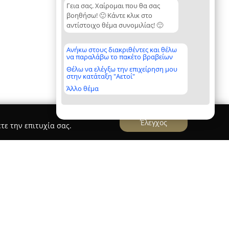
Γεια σας. Χαίρομαι που θα σας
βοηθήσω! 🙂 Κάντε κλικ στο
αντίστοιχο θέμα συνομιλίας! 🙂
Ανήκω στους διακριθέντες και θέλω
να παραλάβω το πακέτο βραβείων
Θέλω να ελέγξω την επιχείρηση μου
στην κατάταξη "Αετοί"
Άλλο θέμα
Έλεγχος
τε την επιτυχία σας.
teris EDU