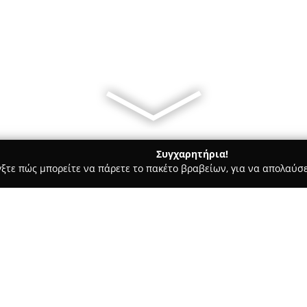
Συγχαρητήρια!
γξτε πώς μπορείτε να πάρετε το πακέτο βραβείων, για να απολαύσε
σσες, Παιδικοί Σταθμοί - Καλλονη
KEDU Language school - Ken
DU
Σχετικά με την εταιρεία: