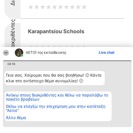
Διακριθέντες
Karapantsiou Schools
ΑΕΤΟΊ της εκπαίδευσης
Live chat
04:16
Γεια σας. Χαίρομαι που θα σας βοηθήσω! 🙂 Κάντε
Διοργανωτής της
Κατάταξη
Επικοινωνία
κλικ στο αντίστοιχο θέμα συνομιλίας! 🙂
κατάταξης
Διακριθέντες
Επικοινωνία
BEAUTIFUL COMPANY
Λίστα όλων
Μονοπρόσωπη ΙΚΕ
των
Ανήκω στους διακριθέντες και θέλω να παραλάβω το
ΤΗΛ. ΕΠΙΚΟΙΝΩΝΙΑΣ:
διακριθέντων
πακέτο βραβείων
2104128019
Μεθοδολογία
email:
Όροι &
Θέλω να ελέγξω την επιχείρηση μου στην κατάταξη
aetoi@beautifulcompany.co
προϋποθέσεις
"Αετοί"
ΠΟΛΙΤΙΚΗ
Άλλο θέμα
ΑΠΟΡΡΗΤΟΥ